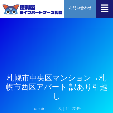
内
お問い合わせ
容
を
ス
キ
ッ
プ
札幌市中央区マンション→札
幌市西区アパート 訳あり引越
し
admin
3月 14, 2019