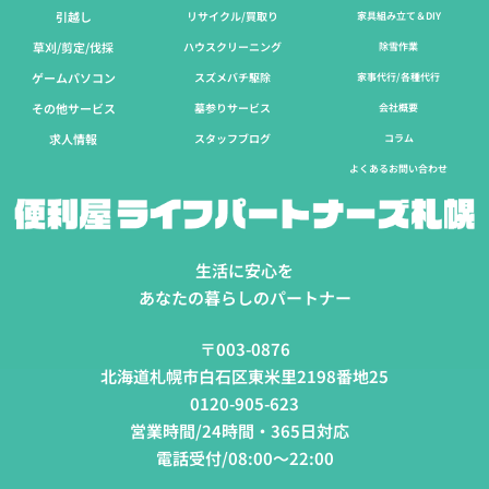
引越し
リサイクル/買取り
家具組み立て＆DIY
草刈/剪定/伐採​
ハウスクリーニング
除雪作業
ゲームパソコン
スズメバチ駆除
家事代行/各種代行
その他サービス
墓参りサービス
会社概要
求人情報
スタッフブログ
コラム
よくあるお問い合わせ
生活に安心を
あなたの暮らしのパートナー
〒003-0876
北海道札幌市白石区東米里2198番地25
0120-905-623
営業時間/24時間・365日対応
電話受付/08:00～22:00