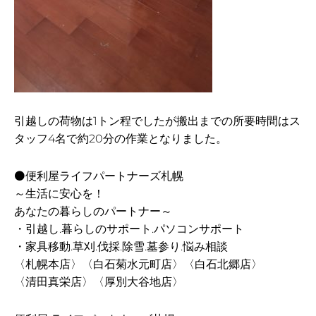
引越しの荷物は1トン程でしたが搬出までの所要時間はス
タッフ4名で約20分の作業となりました。
⚫便利屋ライフパートナーズ札幌
～生活に安心を！
あなたの暮らしのパートナー～
・引越し.暮らしのサポート.パソコンサポート
・家具移動.草刈.伐採.除雪.墓参り.悩み相談
〈札幌本店〉〈白石菊水元町店〉〈白石北郷店〉
〈清田真栄店〉〈厚別大谷地店〉