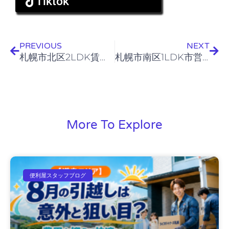
Tiktok
Prev
Nex
PREVIOUS
NEXT
札幌市北区2LDK賃貸アパート 不要品搬出作業
札幌市南区1LDK市営団地 不要品搬出作業
More To Explore
便利屋スタッフブログ