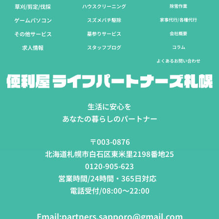
草刈/剪定/伐採​
ハウスクリーニング
除雪作業
ゲームパソコン
スズメバチ駆除
家事代行/各種代行
その他サービス
墓参りサービス
会社概要
求人情報
スタッフブログ
コラム
よくあるお問い合わせ
生活に安心を
あなたの暮らしのパートナー
〒003-0876
北海道札幌市白石区東米里2198番地25
0120-905-623
営業時間/24時間・365日対応
電話受付/08:00～22:00
Email:
partners.sapporo@gmail.com