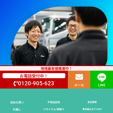
地域最安値推進中！
お電話受付中！
0120-905-623
メール
LINE
当社の思い
不用品回収
遺品整理
引越し
リサイクル/買取り
家具組み立て＆DIY