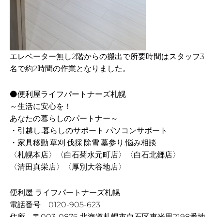
エレベーター無し2階からの搬出で所要時間はスタッフ3
名で約2時間の作業となりました。
⚫便利屋ライフパートナーズ札幌
～生活に安心を！
あなたの暮らしのパートナー～
・引越し.暮らしのサポート.パソコンサポート
・家具移動.草刈.伐採.除雪.墓参り.悩み相談
〈札幌本店〉〈白石菊水元町店〉〈白石北郷店〉
〈清田真栄店〉〈厚別大谷地店〉
便利屋 ライフパートナーズ札幌
電話番号 0120-905-623
住所 〒003-0876 北海道札幌市白石区東米里2198番地