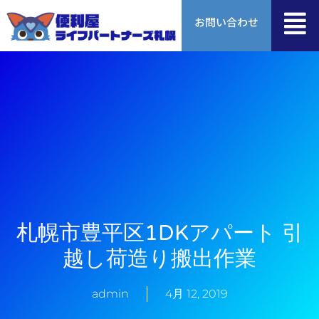
内
お問い合わせ
容
を
ス
キ
ッ
プ
札幌市豊平区1DKアパート 引
越し荷造り搬出作業
admin
4月 12, 2019