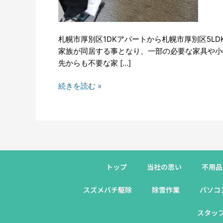
一
軒
家
札幌市厚別区1DKアパートから札幌市厚別区5L
引
家族が同居する事となり、一部の必要な家具や小
越
先からも不要な家 […]
し・
引
続きを読む »
越
し
ゴ
ミ
回
収
トップ
当社の思い
不用品
スズメバチ駆除
除雪作業
パソコ
スタッ