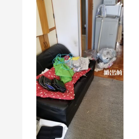
札
幌
市
厚
別
区
1DK
ア
パ
ー
ト
→
札
幌
市
厚
別
区
5LDK