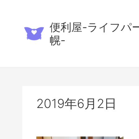
内
容
を
便利屋-ライフパ
ス
キ
幌-
ッ
プ
2019年6月2日