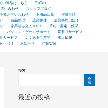
NEでの連絡はこちら
TikTok
お問い合わせ
スタッフブログ
あるお問い合わせ
不用品回収
作業実績
い
遺品整理
遺品整理
遺品整理(改訂)
り
家具組み立て＆DIY
草刈・剪定・伐採​
パソコン・ゲームサポート
墓参りサービス
他サービス
よくあるご質問
求人情報
旧ページ)
お知らせ
作業実績
検索
検
索
最近の投稿