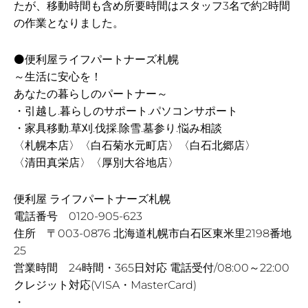
たが、移動時間も含め所要時間はスタッフ3名で約2時間
の作業となりました。
⚫便利屋ライフパートナーズ札幌
～生活に安心を！
あなたの暮らしのパートナー～
・引越し.暮らしのサポート.パソコンサポート
・家具移動.草刈.伐採.除雪.墓参り.悩み相談
〈札幌本店〉〈白石菊水元町店〉〈白石北郷店〉
〈清田真栄店〉〈厚別大谷地店〉
便利屋 ライフパートナーズ札幌
電話番号 0120-905-623
住所 〒003-0876 北海道札幌市白石区東米里2198番地
25
営業時間 24時間・365日対応 電話受付/08:00～22:00
クレジット対応(VISA・MasterCard)
・