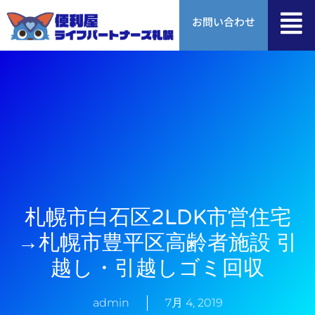
内
お問い合わせ
容
を
ス
キ
ッ
プ
札幌市白石区2LDK市営住宅
→札幌市豊平区高齢者施設 引
越し・引越しゴミ回収
admin
7月 4, 2019