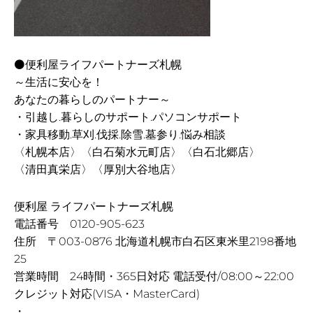
⚫便利屋ライフパートナーズ札幌
～生活に安心を！
あなたの暮らしのパートナー～
・引越し.暮らしのサポート.パソコンサポート
・家具移動.草刈.伐採.除雪.墓参り.悩み相談
〈札幌本店〉〈白石菊水元町店〉〈白石北郷店〉
〈清田真栄店〉〈厚別大谷地店〉
便利屋 ライフパートナーズ札幌
電話番号 0120-905-623
住所 〒003-0876 北海道札幌市白石区東米里2198番地
25
営業時間 24時間・365日対応 電話受付/08:00～22:00
クレジット対応(VISA・MasterCard)
・