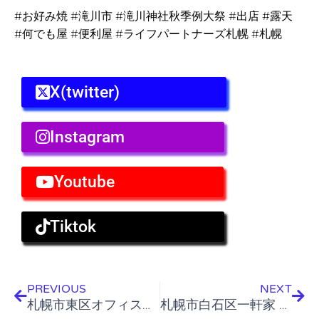
#お好み焼 #滝川市 #滝川神社秋季例大祭 #出店 #露天
#何でも屋 #便利屋 #ライフパートナーズ札幌 #札幌
X(twitter)
Instagram
Youtube
Tiktok
Prev
Nex
PREVIOUS
NEXT
札幌市東区オフィスビル 不要品搬出作業
札幌市白石区一軒家 雨漏り漏水復旧工事