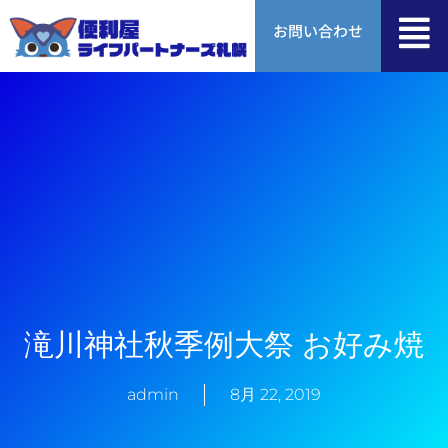
内
お問い合わせ
容
を
ス
キ
ッ
プ
滝川神社秋季例大祭 お好み焼
admin
8月 22, 2019