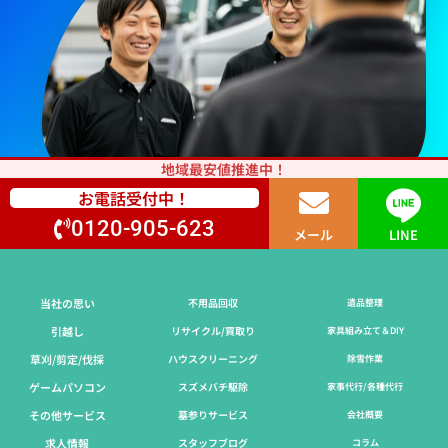
地域最安値推進中！
お電話受付中！
0120-905-623
メール
LINE
当社の思い
不用品回収
遺品整理
引越し
リサイクル/買取り
家具組み立て＆DIY
草刈/剪定/伐採​
ハウスクリーニング
除雪作業
ゲームパソコン
スズメバチ駆除
家事代行/各種代行
その他サービス
墓参りサービス
会社概要
求人情報
スタッフブログ
コラム