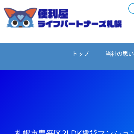
内
容
を
ス
キ
ッ
プ
トップ
当社の思い
札幌市豊平区2LDK賃貸マンショ