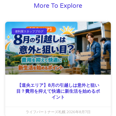
More To Explore
便利屋スタッフブログ
【道央エリア】8月の引越しは意外と狙い
目？費用を抑えて快適に新生活を始めるポ
イント
ライフパートナーズ札幌
2026年8月7日