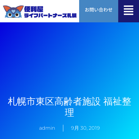
内
お問い合わせ
容
を
ス
キ
ッ
プ
札幌市東区高齢者施設 福祉整
理
admin
9月 30, 2019