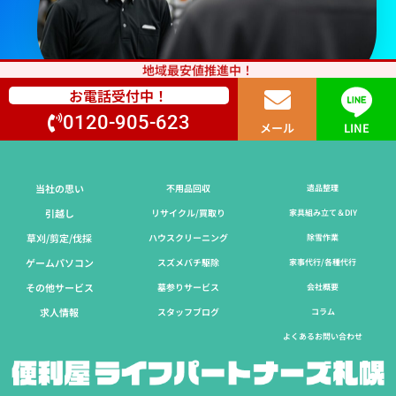
地域最安値推進中！
お電話受付中！
0120-905-623
メール
LINE
当社の思い
不用品回収
遺品整理
引越し
リサイクル/買取り
家具組み立て＆DIY
草刈/剪定/伐採​
ハウスクリーニング
除雪作業
ゲームパソコン
スズメバチ駆除
家事代行/各種代行
その他サービス
墓参りサービス
会社概要
求人情報
スタッフブログ
コラム
よくあるお問い合わせ