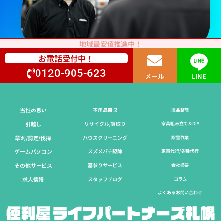
地域最安値推進中！
お電話受付中！
0120-905-623
メール
LINE
当社の思い
不用品回収
遺品整理
引越し
リサイクル/買取り
家具組み立て＆DIY
草刈/剪定/伐採​
ハウスクリーニング
除雪作業
ゲームパソコン
スズメバチ駆除
家事代行/各種代行
その他サービス
墓参りサービス
会社概要
求人情報
スタッフブログ
コラム
よくあるお問い合わせ