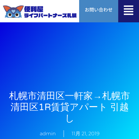
内
お問い合わせ
容
を
ス
キ
ッ
プ
札幌市清田区一軒家→札幌市
清田区1R賃貸アパート 引越
し
admin
11月 21, 2019