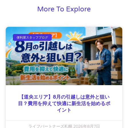
More To Explore
便利屋スタッフブログ
【道央エリア】8月の引越しは意外と狙い
目？費用を抑えて快適に新生活を始めるポ
イント
ライフパートナーズ札幌
2026年8月7日