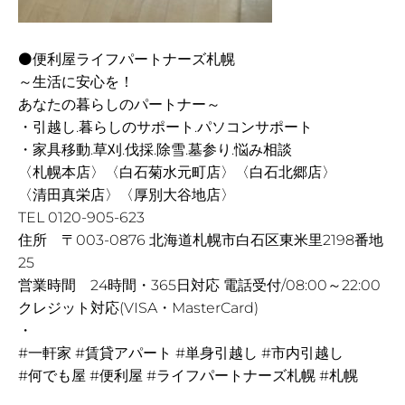
⚫便利屋ライフパートナーズ札幌
～生活に安心を！
あなたの暮らしのパートナー～
・引越し.暮らしのサポート.パソコンサポート
・家具移動.草刈.伐採.除雪.墓参り.悩み相談
〈札幌本店〉〈白石菊水元町店〉〈白石北郷店〉
〈清田真栄店〉〈厚別大谷地店〉
TEL 0120-905-623
住所 〒003-0876 北海道札幌市白石区東米里2198番地
25
営業時間 24時間・365日対応 電話受付/08:00～22:00
クレジット対応(VISA・MasterCard)
・
#一軒家 #賃貸アパート #単身引越し #市内引越し
#何でも屋 #便利屋 #ライフパートナーズ札幌 #札幌