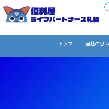
内
容
を
ス
キ
ッ
プ
トップ
当社の思い