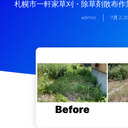
札幌市一軒家草刈・除草剤散布作
admin
7月 2, 2