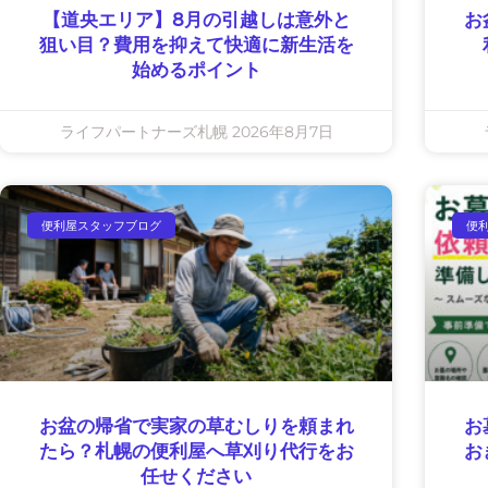
【道央エリア】8月の引越しは意外と
お
狙い目？費用を抑えて快適に新生活を
始めるポイント
ライフパートナーズ札幌
2026年8月7日
便利屋スタッフブログ
便
お盆の帰省で実家の草むしりを頼まれ
お
たら？札幌の便利屋へ草刈り代行をお
お
任せください