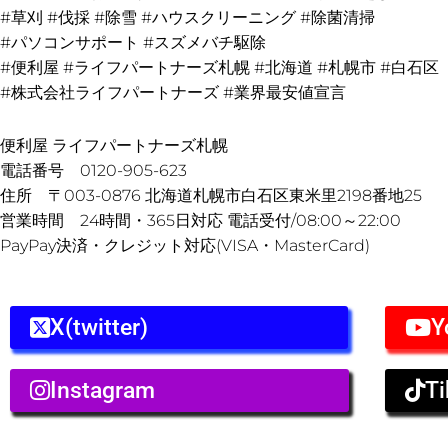
#草刈 #伐採 #除雪 #ハウスクリーニング #除菌清掃
#パソコンサポート #スズメバチ駆除
#便利屋 #ライフパートナーズ札幌 #北海道 #札幌市 #白石区
#株式会社ライフパートナーズ #業界最安値宣言
便利屋 ライフパートナーズ札幌
電話番号 0120-905-623
住所 〒003-0876 北海道札幌市白石区東米里2198番地25
営業時間 24時間・365日対応 電話受付/08:00～22:00
PayPay決済・クレジット対応(VISA・MasterCard)
X(twitter)
Y
Instagram
Ti
Prev