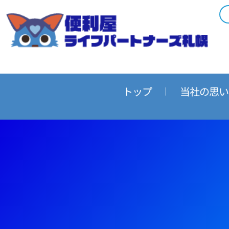
内
容
を
ス
キ
ッ
プ
トップ
当社の思い