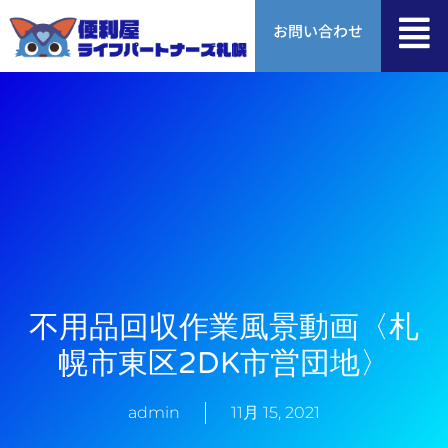
内
お問い合わせ
容
を
ス
キ
ッ
プ
不用品回収作業風景動画〈札
幌市東区2DK市営団地〉
admin
11月 15, 2021