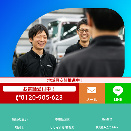
地域最安値推進中！
お電話受付中！
0120-905-623
メール
LINE
当社の思い
不用品回収
遺品整理
引越し
リサイクル/買取り
家具組み立て＆DIY