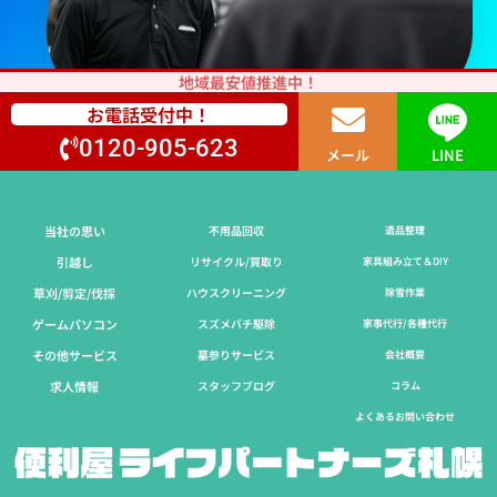
地域最安値推進中！
お電話受付中！
0120-905-623
メール
LINE
当社の思い
不用品回収
遺品整理
引越し
リサイクル/買取り
家具組み立て＆DIY
草刈/剪定/伐採​
ハウスクリーニング
除雪作業
ゲームパソコン
スズメバチ駆除
家事代行/各種代行
その他サービス
墓参りサービス
会社概要
求人情報
スタッフブログ
コラム
よくあるお問い合わせ