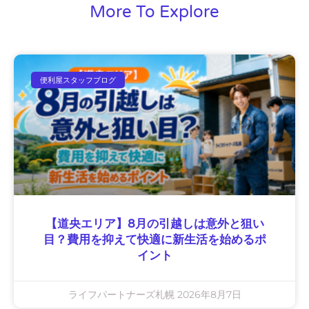
More To Explore
便利屋スタッフブログ
【道央エリア】8月の引越しは意外と狙い
目？費用を抑えて快適に新生活を始めるポ
イント
ライフパートナーズ札幌
2026年8月7日