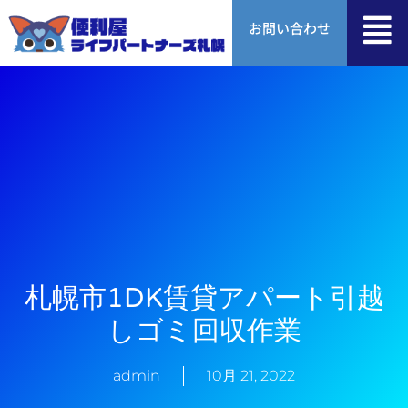
内
お問い合わせ
容
を
ス
キ
ッ
プ
札幌市1DK賃貸アパート引越
しゴミ回収作業
admin
10月 21, 2022