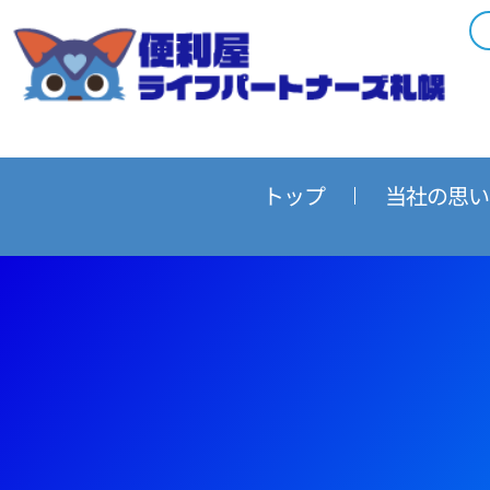
内
容
を
ス
キ
ッ
プ
トップ
当社の思い