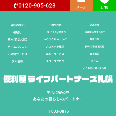
0120-905-623
メール
LINE
当社の思い
不用品回収
遺品整理
引越し
リサイクル/買取り
家具組み立て＆DIY
草刈/剪定/伐採​
ハウスクリーニング
除雪作業
ゲームパソコン
スズメバチ駆除
家事代行/各種代行
その他サービス
墓参りサービス
会社概要
求人情報
スタッフブログ
コラム
よくあるお問い合わせ
生活に安心を
あなたの暮らしのパートナー
〒003-0876