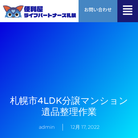
内
お問い合わせ
容
を
ス
キ
ッ
プ
札幌市4LDK分譲マンション
遺品整理作業
admin
12月 17, 2022