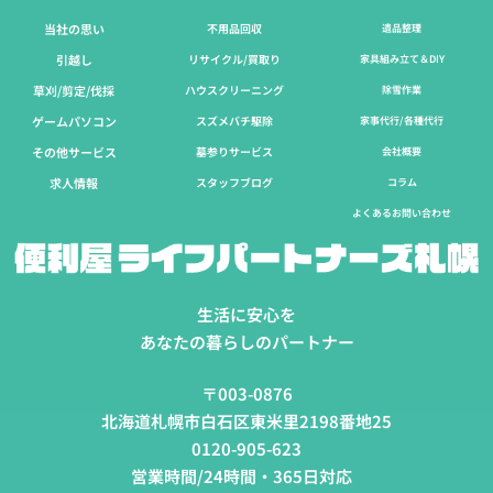
当社の思い
不用品回収
遺品整理
引越し
リサイクル/買取り
家具組み立て＆DIY
草刈/剪定/伐採​
ハウスクリーニング
除雪作業
ゲームパソコン
スズメバチ駆除
家事代行/各種代行
その他サービス
墓参りサービス
会社概要
求人情報
スタッフブログ
コラム
よくあるお問い合わせ
生活に安心を
あなたの暮らしのパートナー
〒003-0876
北海道札幌市白石区東米里2198番地25
0120-905-623
営業時間/24時間・365日対応