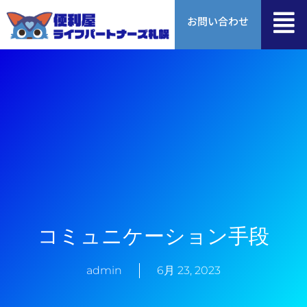
内
お問い合わせ
容
を
ス
キ
ッ
プ
コミュニケーション手段
admin
6月 23, 2023