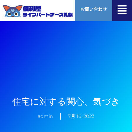
内
お問い合わせ
容
を
ス
キ
ッ
プ
住宅に対する関心、気づき
admin
7月 16, 2023