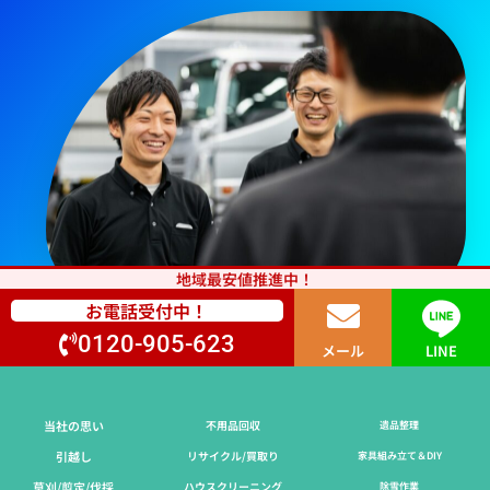
地域最安値推進中！
お電話受付中！
0120-905-623
メール
LINE
当社の思い
不用品回収
遺品整理
引越し
リサイクル/買取り
家具組み立て＆DIY
草刈/剪定/伐採​
ハウスクリーニング
除雪作業