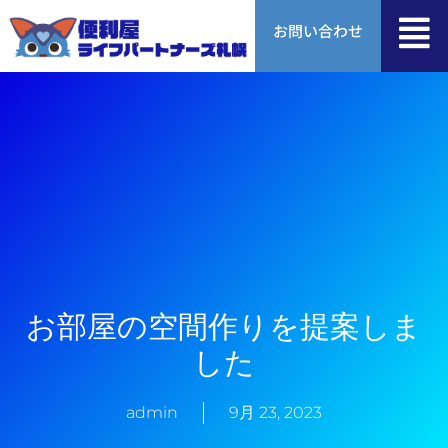
内
お問い合わせ
容
を
ス
キ
ッ
プ
お部屋の空間作りを提案しま
した
admin
9月 23, 2023