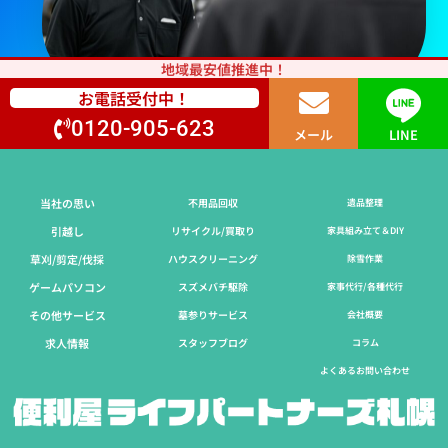
地域最安値推進中！
お電話受付中！
0120-905-623
メール
LINE
当社の思い
不用品回収
遺品整理
引越し
リサイクル/買取り
家具組み立て＆DIY
草刈/剪定/伐採​
ハウスクリーニング
除雪作業
ゲームパソコン
スズメバチ駆除
家事代行/各種代行
その他サービス
墓参りサービス
会社概要
求人情報
スタッフブログ
コラム
よくあるお問い合わせ