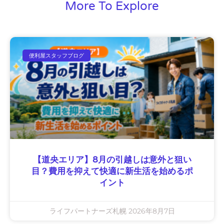
More To Explore
便利屋スタッフブログ
【道央エリア】8月の引越しは意外と狙い
目？費用を抑えて快適に新生活を始めるポ
イント
ライフパートナーズ札幌
2026年8月7日