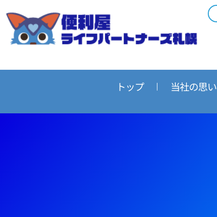
内
容
を
ス
キ
ッ
プ
トップ
当社の思い