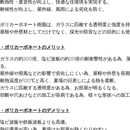
断熱性・遮音性が向上し、快適な住環境を実現する。
耐候性が向上し、紫外線、風雨による劣化を防ぐ。
ポリカーボネート樹脂は、ガラスに匹敵する透明度と強度を持
屋根や外壁材としてだけでなく、採光や防音などの目的にも使
・ポリカーボネートのメリット
ガラスの約200倍、塩ビ波板の約20倍の耐衝撃性がある為、
る。
紫外線や雨風などの影響で劣化しにくい為、屋根や外壁を長期
耐熱温度が120℃と高く、夏場の日差しによる熱を遮断。
ガラスに匹敵する透明度がある為、お部屋が明るくなる。
切断や穴あけなどの加工が容易である為、様々な形状への加工
・ポリカーボネートのデメリット
塩ビ波板や鉄板波板よりも高価。
熱伝導率が高い為、夏場はお部屋が熱くなりやすい。