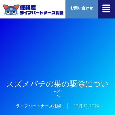
内
お問い合わせ
容
を
ス
キ
ッ
プ
スズメバチの巣の駆除につい
て
ライフパートナーズ札幌
10月 12, 2024