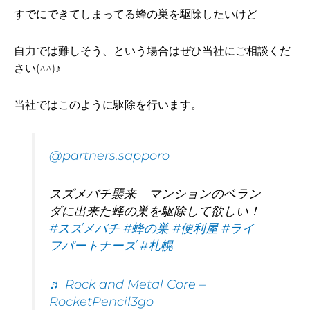
すでにできてしまってる蜂の巣を駆除したいけど
自力では難しそう、という場合はぜひ当社にご相談くだ
さい(^^)♪
当社ではこのように駆除を行います。
@partners.sapporo
スズメバチ襲来 マンションのベラン
ダに出来た蜂の巣を駆除して欲しい！
#スズメバチ
#蜂の巣
#便利屋
#ライ
フパートナーズ
#札幌
♬ Rock and Metal Core –
RocketPencil3go