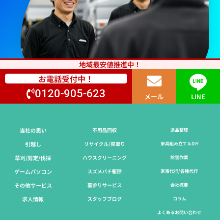
地域最安値推進中！
お電話受付中！
0120-905-623
メール
LINE
当社の思い
不用品回収
遺品整理
引越し
リサイクル/買取り
家具組み立て＆DIY
草刈/剪定/伐採​
ハウスクリーニング
除雪作業
ゲームパソコン
スズメバチ駆除
家事代行/各種代行
その他サービス
墓参りサービス
会社概要
求人情報
スタッフブログ
コラム
よくあるお問い合わせ