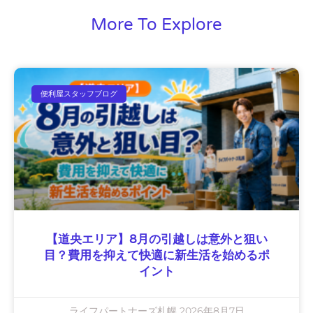
More To Explore
便利屋スタッフブログ
【道央エリア】8月の引越しは意外と狙い
目？費用を抑えて快適に新生活を始めるポ
イント
ライフパートナーズ札幌
2026年8月7日