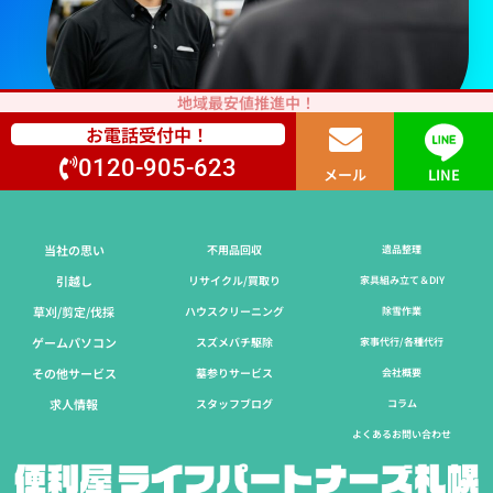
地域最安値推進中！
お電話受付中！
0120-905-623
メール
LINE
当社の思い
不用品回収
遺品整理
引越し
リサイクル/買取り
家具組み立て＆DIY
草刈/剪定/伐採​
ハウスクリーニング
除雪作業
ゲームパソコン
スズメバチ駆除
家事代行/各種代行
その他サービス
墓参りサービス
会社概要
求人情報
スタッフブログ
コラム
よくあるお問い合わせ