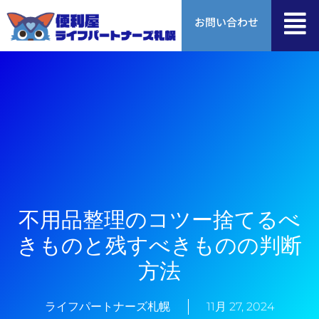
内
お問い合わせ
容
を
ス
キ
ッ
プ
不用品整理のコツー捨てるべ
きものと残すべきものの判断
方法
ライフパートナーズ札幌
11月 27, 2024