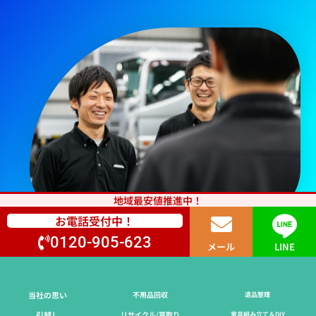
地域最安値推進中！
お電話受付中！
0120-905-623
メール
LINE
当社の思い
不用品回収
遺品整理
引越し
リサイクル/買取り
家具組み立て＆DIY