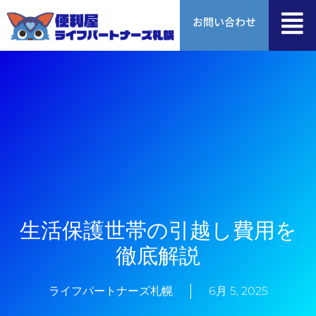
内
お問い合わせ
容
を
ス
キ
ッ
プ
生活保護世帯の引越し費用を
徹底解説
ライフパートナーズ札幌
6月 5, 2025