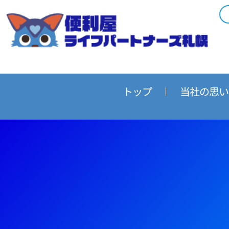
内
容
を
ス
キ
ッ
プ
トップ
当社の思い