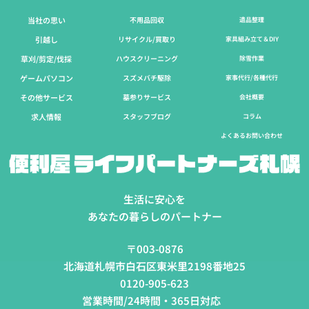
当社の思い
不用品回収
遺品整理
引越し
リサイクル/買取り
家具組み立て＆DIY
草刈/剪定/伐採​
ハウスクリーニング
除雪作業
ゲームパソコン
スズメバチ駆除
家事代行/各種代行
その他サービス
墓参りサービス
会社概要
求人情報
スタッフブログ
コラム
よくあるお問い合わせ
生活に安心を
あなたの暮らしのパートナー
〒003-0876
北海道札幌市白石区東米里2198番地25
0120-905-623
営業時間/24時間・365日対応