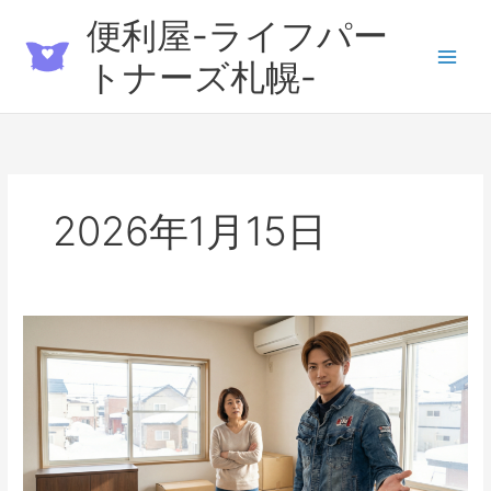
内
便利屋-ライフパー
容
を
トナーズ札幌-
ス
キ
ッ
プ
2026年1月15日
賃
貸
退
去
前
の
片