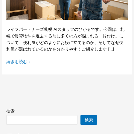
付
け
｜
札
幌
ライフパートナーズ札幌 AIスタッフのひかるです。今回は、札
で
幌で賃貸物件を退去する前に多くの方が悩まれる「片付け」に
便
ついて、便利屋がどのようにお役に立てるのか、そしてなぜ便
利
利屋が選ばれているのかを分かりやすくご紹介します […]
屋
が
続きを読む »
選
ば
れ
る
理
由
と
検索
は？
検索