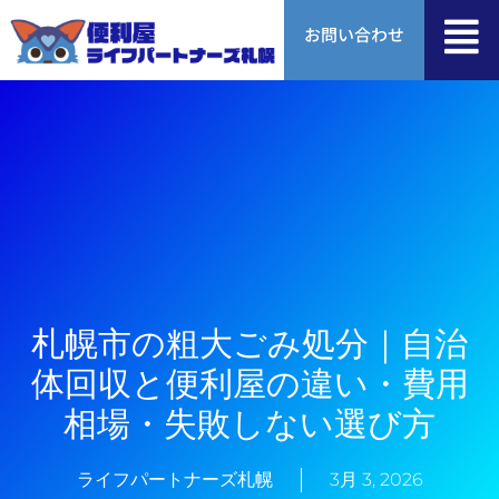
内
お問い合わせ
容
を
ス
キ
ッ
プ
札幌市の粗大ごみ処分｜自治
体回収と便利屋の違い・費用
相場・失敗しない選び方
ライフパートナーズ札幌
3月 3, 2026