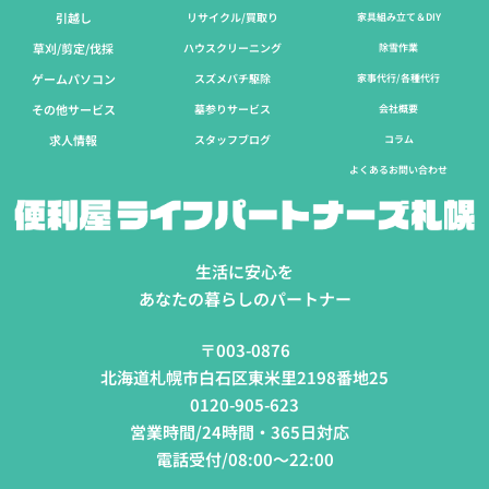
引越し
リサイクル/買取り
家具組み立て＆DIY
草刈/剪定/伐採​
ハウスクリーニング
除雪作業
ゲームパソコン
スズメバチ駆除
家事代行/各種代行
その他サービス
墓参りサービス
会社概要
求人情報
スタッフブログ
コラム
よくあるお問い合わせ
生活に安心を
あなたの暮らしのパートナー
〒003-0876
北海道札幌市白石区東米里2198番地25
0120-905-623
営業時間/24時間・365日対応
電話受付/08:00～22:00