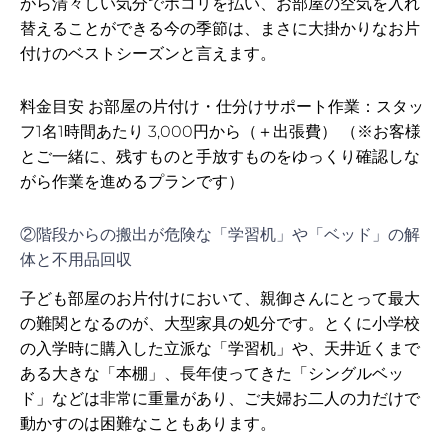
がら清々しい気分でホコリを払い、お部屋の空気を入れ
替えることができる今の季節は、まさに大掛かりなお片
付けのベストシーズンと言えます。
料金目安 お部屋の片付け・仕分けサポート作業：スタッ
フ1名1時間あたり 3,000円から（＋出張費） （※お客様
とご一緒に、残すものと手放すものをゆっくり確認しな
がら作業を進めるプランです）
②階段からの搬出が危険な「学習机」や「ベッド」の解
体と不用品回収
子ども部屋のお片付けにおいて、親御さんにとって最大
の難関となるのが、大型家具の処分です。とくに小学校
の入学時に購入した立派な「学習机」や、天井近くまで
ある大きな「本棚」、長年使ってきた「シングルベッ
ド」などは非常に重量があり、ご夫婦お二人の力だけで
動かすのは困難なこともあります。