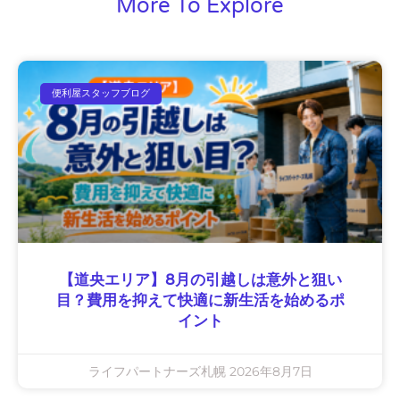
More To Explore
便利屋スタッフブログ
【道央エリア】8月の引越しは意外と狙い
目？費用を抑えて快適に新生活を始めるポ
イント
ライフパートナーズ札幌
2026年8月7日