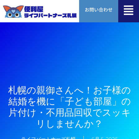
内
お問い合わせ
容
を
ス
キ
ッ
プ
札幌の親御さんへ！お子様の
結婚を機に「子ども部屋」の
片付け・不用品回収でスッキ
リしませんか？