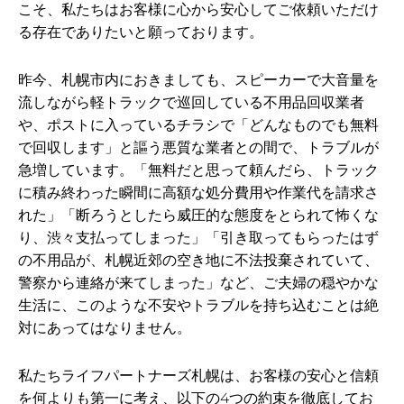
こそ、私たちはお客様に心から安心してご依頼いただけ
る存在でありたいと願っております。
昨今、札幌市内におきましても、スピーカーで大音量を
流しながら軽トラックで巡回している不用品回収業者
や、ポストに入っているチラシで「どんなものでも無料
で回収します」と謳う悪質な業者との間で、トラブルが
急増しています。「無料だと思って頼んだら、トラック
に積み終わった瞬間に高額な処分費用や作業代を請求さ
れた」「断ろうとしたら威圧的な態度をとられて怖くな
り、渋々支払ってしまった」「引き取ってもらったはず
の不用品が、札幌近郊の空き地に不法投棄されていて、
警察から連絡が来てしまった」など、ご夫婦の穏やかな
生活に、このような不安やトラブルを持ち込むことは絶
対にあってはなりません。
私たちライフパートナーズ札幌は、お客様の安心と信頼
を何よりも第一に考え、以下の4つの約束を徹底してお