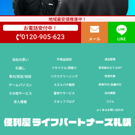
地域最安値推進中！
お電話受付中！
0120-905-623
メール
LINE
当社の思い
不用品回収
遺品整理
引越し
リサイクル/買取り
家具組み立て＆DIY
草刈/剪定/伐採​
ハウスクリーニング
除雪作業
ゲームパソコン
スズメバチ駆除
家事代行/各種代行
その他サービス
墓参りサービス
会社概要
求人情報
スタッフブログ
コラム
よくあるお問い合わせ