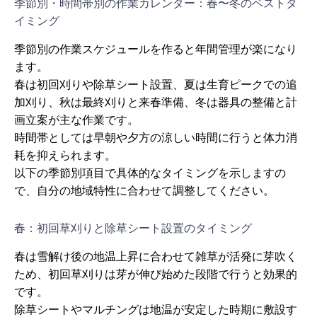
季節別・時間帯別の作業カレンダー：春〜冬のベストタ
イミング
季節別の作業スケジュールを作ると年間管理が楽になり
ます。
春は初回刈りや除草シート設置、夏は生育ピークでの追
加刈り、秋は最終刈りと来春準備、冬は器具の整備と計
画立案が主な作業です。
時間帯としては早朝や夕方の涼しい時間に行うと体力消
耗を抑えられます。
以下の季節別項目で具体的なタイミングを示しますの
で、自分の地域特性に合わせて調整してください。
春：初回草刈りと除草シート設置のタイミング
春は雪解け後の地温上昇に合わせて雑草が活発に芽吹く
ため、初回草刈りは芽が伸び始めた段階で行うと効果的
です。
除草シートやマルチングは地温が安定した時期に敷設す