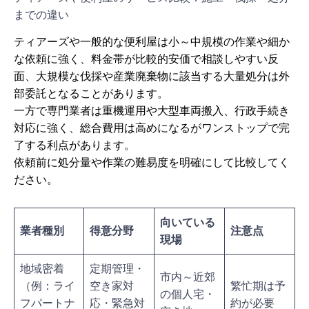
までの違い
ティアーズや一般的な便利屋は小～中規模の作業や細か
な依頼に強く、料金帯が比較的安価で相談しやすい反
面、大規模な伐採や産業廃棄物に該当する大量処分は外
部委託となることがあります。
一方で専門業者は重機運用や大型車両搬入、行政手続き
対応に強く、総合費用は高めになるがワンストップで完
了する利点があります。
依頼前に処分量や作業の難易度を明確にして比較してく
ださい。
向いている
業者種別
得意分野
注意点
現場
地域密着
定期管理・
市内～近郊
（例：ライ
空き家対
繁忙期は予
の個人宅・
フパートナ
応・緊急対
約が必要