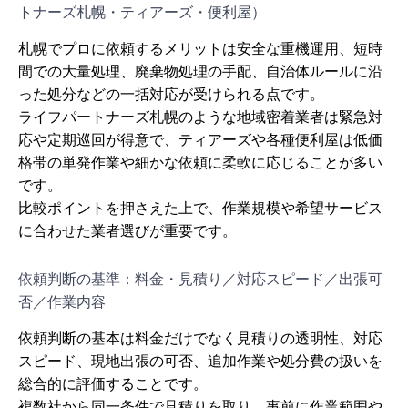
トナーズ札幌・ティアーズ・便利屋）
札幌でプロに依頼するメリットは安全な重機運用、短時
間での大量処理、廃棄物処理の手配、自治体ルールに沿
った処分などの一括対応が受けられる点です。
ライフパートナーズ札幌のような地域密着業者は緊急対
応や定期巡回が得意で、ティアーズや各種便利屋は低価
格帯の単発作業や細かな依頼に柔軟に応じることが多い
です。
比較ポイントを押さえた上で、作業規模や希望サービス
に合わせた業者選びが重要です。
依頼判断の基準：料金・見積り／対応スピード／出張可
否／作業内容
依頼判断の基本は料金だけでなく見積りの透明性、対応
スピード、現地出張の可否、追加作業や処分費の扱いを
総合的に評価することです。
複数社から同一条件で見積りを取り、事前に作業範囲や