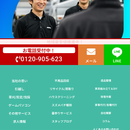
地域最安値推進中！
お電話受付中！
0120-905-623
メール
LINE
当社の思い
不用品回収
遺品整理
引越し
リサイクル/買取り
家具組み立て＆DIY
草刈/剪定/伐採​
ハウスクリーニング
除雪作業
ゲームパソコン
スズメバチ駆除
家事代行/各種代行
その他サービス
墓参りサービス
会社概要
求人情報
スタッフブログ
コラム
よくあるお問い合わせ