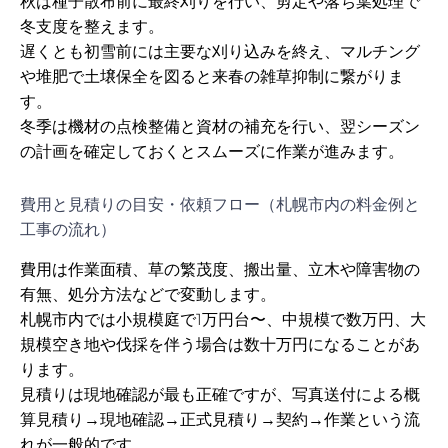
秋は種子散布前に最終刈りを行い、剪定や落ち葉処理で
冬支度を整えます。
遅くとも初雪前には主要な刈り込みを終え、マルチング
や堆肥で土壌保全を図ると来春の雑草抑制に繋がりま
す。
冬季は機材の点検整備と資材の補充を行い、翌シーズン
の計画を確定しておくとスムーズに作業が進みます。
費用と見積りの目安・依頼フロー（札幌市内の料金例と
工事の流れ）
費用は作業面積、草の繁茂度、搬出量、立木や障害物の
有無、処分方法などで変動します。
札幌市内では小規模庭で1万円台〜、中規模で数万円、大
規模空き地や伐採を伴う場合は数十万円になることがあ
ります。
見積りは現地確認が最も正確ですが、写真送付による概
算見積り→現地確認→正式見積り→契約→作業という流
れが一般的です。