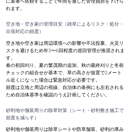
に業者へ依頼することで年間を通した管理負担を下げら
れます。
空き地・空き家の管理目安（雑草によるリスク・処分・
出張対応の頻度）
空き地や空き家は周辺環境への影響や不法投棄、火災リ
スクを避けるため年3〜6回程度の巡回管理が推奨されま
す。
春の初回刈り、夏の繁茂期の追加、秋の最終刈りと冬前
チェックの組合せが基本で、草の高さが放置で2メート
ル近くになった場合は緊急対応が必要です。
頻度は立地と周辺の視線、自治体の条例にも左右される
ため自治体基準を確認のうえ計画してください。
砂利地や舗装周りの除草対策（シート・砂利敷き施工で
頻度を減らす）
砂利地や舗装周りは除草シートや防草舗装、砂利の厚み