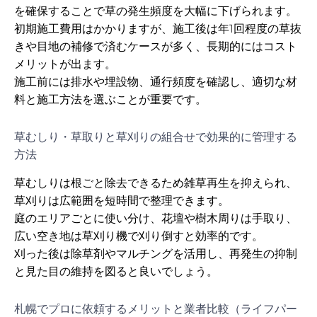
を確保することで草の発生頻度を大幅に下げられます。
初期施工費用はかかりますが、施工後は年1回程度の草抜
きや目地の補修で済むケースが多く、長期的にはコスト
メリットが出ます。
施工前には排水や埋設物、通行頻度を確認し、適切な材
料と施工方法を選ぶことが重要です。
草むしり・草取りと草刈りの組合せで効果的に管理する
方法
草むしりは根ごと除去できるため雑草再生を抑えられ、
草刈りは広範囲を短時間で整理できます。
庭のエリアごとに使い分け、花壇や樹木周りは手取り、
広い空き地は草刈り機で刈り倒すと効率的です。
刈った後は除草剤やマルチングを活用し、再発生の抑制
と見た目の維持を図ると良いでしょう。
札幌でプロに依頼するメリットと業者比較（ライフパー