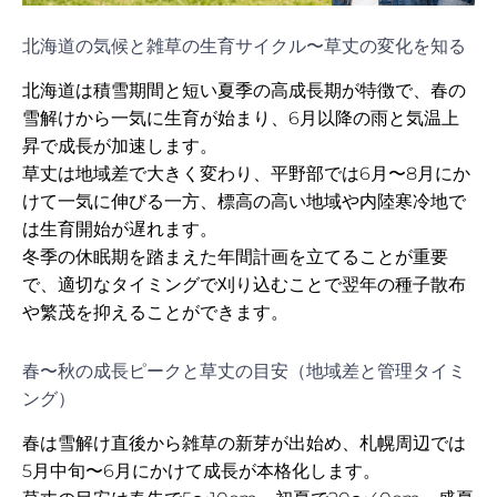
北海道の気候と雑草の生育サイクル〜草丈の変化を知る
北海道は積雪期間と短い夏季の高成長期が特徴で、春の
雪解けから一気に生育が始まり、6月以降の雨と気温上
昇で成長が加速します。
草丈は地域差で大きく変わり、平野部では6月〜8月にか
けて一気に伸びる一方、標高の高い地域や内陸寒冷地で
は生育開始が遅れます。
冬季の休眠期を踏まえた年間計画を立てることが重要
で、適切なタイミングで刈り込むことで翌年の種子散布
や繁茂を抑えることができます。
春〜秋の成長ピークと草丈の目安（地域差と管理タイミ
ング）
春は雪解け直後から雑草の新芽が出始め、札幌周辺では
5月中旬〜6月にかけて成長が本格化します。