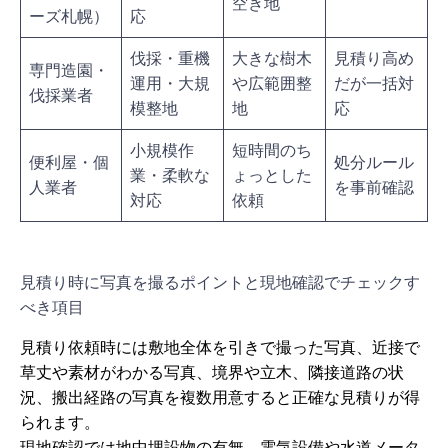
空き地
ーズ札幌）
応
伐採・重機
大きな樹木
見積り高め
専門造園・
運用・大規
や広範囲整
だが一括対
伐採業者
模整地
地
応
小規模作
短時間のち
便利屋・個
処分ルール
業・柔軟な
ょっとした
人業者
を事前確認
対応
依頼
見積り時に写真を撮るポイントと現地確認でチェックす
べき項目
見積り依頼時には敷地全体を引きで撮った写真、近接で
草丈や素材がわかる写真、境界や立木、隣接道路の状
況、搬出経路の写真を複数用意すると正確な見積りが得
られます。
現地確認では地中埋設物の有無、電気設備や水道メータ