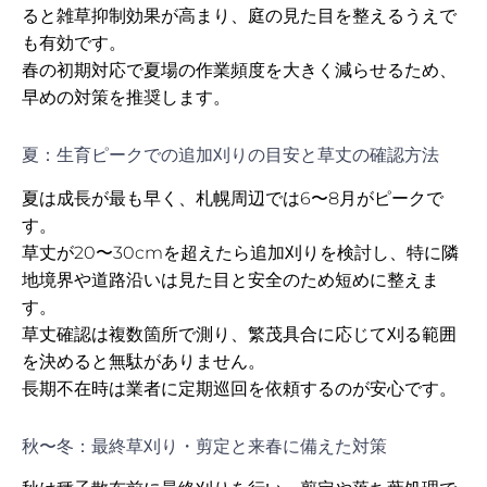
ると雑草抑制効果が高まり、庭の見た目を整えるうえで
も有効です。
春の初期対応で夏場の作業頻度を大きく減らせるため、
早めの対策を推奨します。
夏：生育ピークでの追加刈りの目安と草丈の確認方法
夏は成長が最も早く、札幌周辺では6〜8月がピークで
す。
草丈が20〜30cmを超えたら追加刈りを検討し、特に隣
地境界や道路沿いは見た目と安全のため短めに整えま
す。
草丈確認は複数箇所で測り、繁茂具合に応じて刈る範囲
を決めると無駄がありません。
長期不在時は業者に定期巡回を依頼するのが安心です。
秋〜冬：最終草刈り・剪定と来春に備えた対策