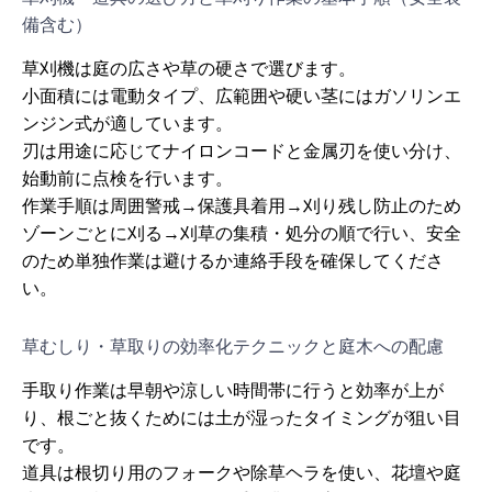
備含む）
草刈機は庭の広さや草の硬さで選びます。
小面積には電動タイプ、広範囲や硬い茎にはガソリンエ
ンジン式が適しています。
刃は用途に応じてナイロンコードと金属刃を使い分け、
始動前に点検を行います。
作業手順は周囲警戒→保護具着用→刈り残し防止のため
ゾーンごとに刈る→刈草の集積・処分の順で行い、安全
のため単独作業は避けるか連絡手段を確保してくださ
い。
草むしり・草取りの効率化テクニックと庭木への配慮
手取り作業は早朝や涼しい時間帯に行うと効率が上が
り、根ごと抜くためには土が湿ったタイミングが狙い目
です。
道具は根切り用のフォークや除草ヘラを使い、花壇や庭