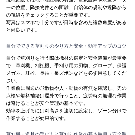
ーの位置、隣接物件との距離、自治体の規制や近隣から
の視線をチェックすることが重要です。
写真はスマホで十分ですが日時を含めた複数角度がある
と尚良いです。
自分でできる草刈りのやり方と安全・効率アップのコツ
自分で草刈りを行う際は機材の選定と安全装備が最重要
で、草刈機、刈払機、手刈り用の刃物、グローブ、保護
メガネ、耳栓、長袖・長ズボンなどを必ず用意してくだ
さい。
作業前に周辺の飛散物や人・動物の有無を確認し、刃の
点検や燃料補給は屋外で行うこと、疲労時の無理な作業
は避けることが安全管理の基本です。
効率を上げるには刈高さを適切に設定し、ゾーン分けで
作業することが効果的です。
草刈機・道具の選び方と草刈り作業の基本手順（安全装