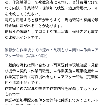
法、作業希望日）で複数業者に依頼し、合計費用だけで
なく内訳・作業時間・保険加入状況・追加費用のルール
を比較してください。
写真を用意すると概算が出やすく、現地確認の有無で最
終金額に差が出ることがあります。
信頼性の確認として口コミや施工写真、保証内容も重要
な比較ポイントです。
依頼から作業後までの流れ：見積もり→契約→作業→ア
フター管理（写真・保証）
一般的な流れは問い合わせ→写真送付や現地確認→見積
り提示→契約（作業日確定）→作業実施→廃棄物搬出→
作業完了報告（写真提出含む）→アフター管理（定期契
約や追加手配）です。
作業完了後の写真や帳票で作業内容を記録してもらうと
安心です。
保証や追加手配の条件を契約前に確認しておくことがト