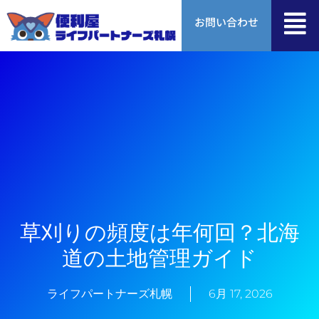
内
お問い合わせ
容
を
ス
キ
ッ
プ
草刈りの頻度は年何回？北海
道の土地管理ガイド
ライフパートナーズ札幌
6月 17, 2026