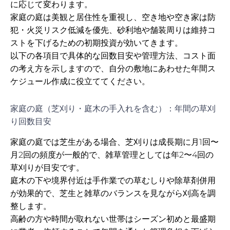
に応じて変わります。
家庭の庭は美観と居住性を重視し、空き地や空き家は防
犯・火災リスク低減を優先、砂利地や舗装周りは維持コ
ストを下げるための初期投資が効いてきます。
以下の各項目で具体的な回数目安や管理方法、コスト面
の考え方を示しますので、自分の敷地にあわせた年間ス
ケジュール作成に役立ててください。
家庭の庭（芝刈り・庭木の手入れを含む）：年間の草刈
り回数目安
家庭の庭では芝生がある場合、芝刈りは成長期に月1回〜
月2回の頻度が一般的で、雑草管理としては年2〜4回の
草刈りが目安です。
庭木の下や境界付近は手作業での草むしりや除草剤併用
が効果的で、芝生と雑草のバランスを見ながら刈高を調
整します。
高齢の方や時間が取れない世帯はシーズン初めと最盛期