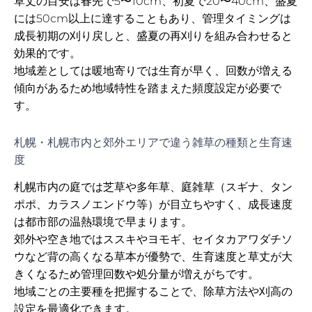
草丈の目安は春先で5〜10cm、初夏で20〜40cm、盛夏
には50cm以上に達することもあり、管理タイミングは
成長初期の刈り戻しと、盛夏の再刈りを組み合わせると
効果的です。
地域差としては暖地寄りでは生育が早く、回数が増える
傾向があるため地域特性を踏まえた頻度設定が必要で
す。
札幌・札幌市内と郊外エリアで違う雑草の種類と生育速
度
札幌市内の庭では芝草や多年草、庭雑草（スギナ、タン
ポポ、カラスノエンドウ等）が目立ちやすく、成長速度
は都市部の温熱環境で早まります。
郊外や空き地ではススキやヨモギ、セイタカアワダチソ
ウなど背の高くなる草本が優勢で、生育速度と草丈が大
きくなるため管理回数や処分量が増えがちです。
地域ごとの主要種を把握することで、除草方法や刈高の
設定を最適化できます。