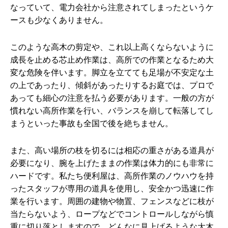
なっていて、電力会社から注意されてしまったというケ
ースも少なくありません。
このような高木の剪定や、これ以上高くならないように
成長を止める芯止め作業は、高所での作業となるため大
変な危険を伴います。脚立を立てても足場が不安定な土
の上であったり、傾斜があったりするお庭では、プロで
あっても細心の注意を払う必要があります。一般の方が
慣れない高所作業を行い、バランスを崩して転落してし
まうといった事故も全国で後を絶ちません。
また、高い場所の枝を切るには相応の重さがある道具が
必要になり、腕を上げたままの作業は体力的にも非常に
ハードです。私たち便利屋は、高所作業のノウハウを持
ったスタッフが専用の道具を使用し、安全かつ迅速に作
業を行います。周囲の建物や物置、フェンスなどに枝が
当たらないよう、ロープなどでコントロールしながら慎
重に切り落としますので、どんなに見上げるような大木