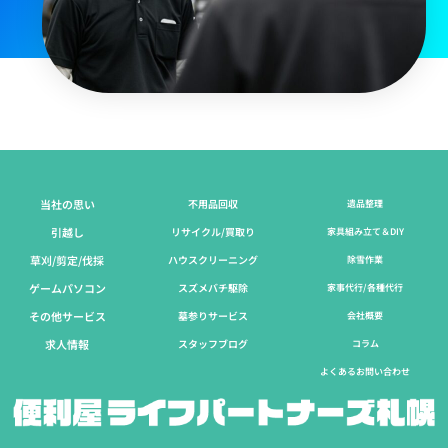
当社の思い
不用品回収
遺品整理
引越し
リサイクル/買取り
家具組み立て＆DIY
草刈/剪定/伐採​
ハウスクリーニング
除雪作業
ゲームパソコン
スズメバチ駆除
家事代行/各種代行
その他サービス
墓参りサービス
会社概要
求人情報
スタッフブログ
コラム
よくあるお問い合わせ