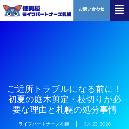
内
お問い合わせ
容
を
ス
キ
ッ
プ
ご近所トラブルになる前に！
初夏の庭木剪定・枝切りが必
要な理由と札幌の処分事情
ライフパートナーズ札幌
6月 23, 2026