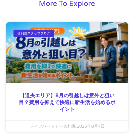
More To Explore
便利屋スタッフブログ
【道央エリア】8月の引越しは意外と狙い
目？費用を抑えて快適に新生活を始めるポ
イント
ライフパートナーズ札幌
2026年8月7日