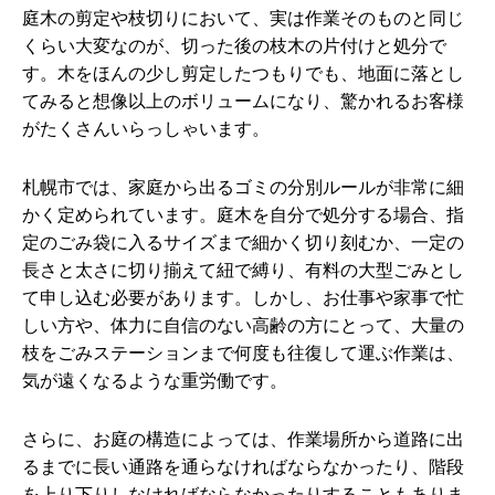
庭木の剪定や枝切りにおいて、実は作業そのものと同じ
くらい大変なのが、切った後の枝木の片付けと処分で
す。木をほんの少し剪定したつもりでも、地面に落とし
てみると想像以上のボリュームになり、驚かれるお客様
がたくさんいらっしゃいます。
札幌市では、家庭から出るゴミの分別ルールが非常に細
かく定められています。庭木を自分で処分する場合、指
定のごみ袋に入るサイズまで細かく切り刻むか、一定の
長さと太さに切り揃えて紐で縛り、有料の大型ごみとし
て申し込む必要があります。しかし、お仕事や家事で忙
しい方や、体力に自信のない高齢の方にとって、大量の
枝をごみステーションまで何度も往復して運ぶ作業は、
気が遠くなるような重労働です。
さらに、お庭の構造によっては、作業場所から道路に出
るまでに長い通路を通らなければならなかったり、階段
を上り下りしなければならなかったりすることもありま