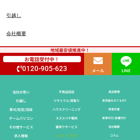
引越し
会社概要
地域最安値推進中！
お電話受付中！
0120-905-623
メール
LINE
当社の思い
不用品回収
遺品整理
引越し
リサイクル/買取り
家具組み立て＆DIY
草刈/剪定/伐採​
ハウスクリーニング
除雪作業
ゲームパソコン
スズメバチ駆除
家事代行/各種代行
その他サービス
墓参りサービス
会社概要
求人情報
スタッフブログ
コラム