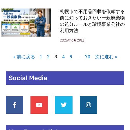
札幌市で不用品回収を依頼する
前に知っておきたい一般廃棄物
の処分ルールと環境事業公社の
利用方法
2026年6月29日
« 前に戻る
1
2
3
4
5
…
70
次に進む »
Social Media
F
Y
T
I
a
o
w
n
c
u
i
s
e
t
t
t
b
u
t
a
o
b
e
g
o
e
r
r