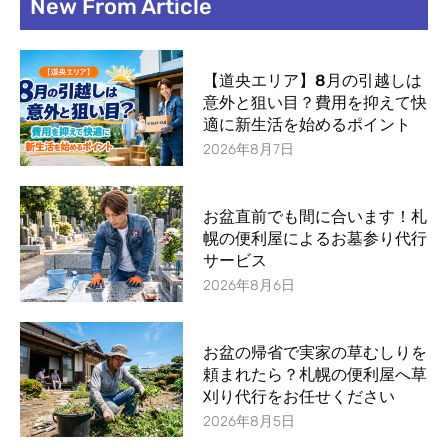
New From Article
k
a
-
m
f
【道央エリア】8月の引越しは
意外と狙い目？費用を抑えて快
適に新生活を始めるポイント
2026年8月7日
お盆直前でも間に合います！札
幌の便利屋によるお墓参り代行
サービス
2026年8月6日
お盆の帰省で実家の草むしりを
頼まれたら？札幌の便利屋へ草
刈り代行をお任せください
2026年8月5日