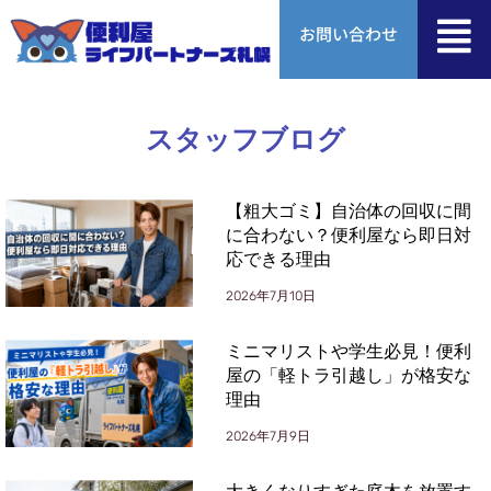
内
お問い合わせ
容
を
ス
キ
ッ
スタッフブログ
プ
ペ
ペ
ペ
ペ
ペ
ペ
【粗大ゴミ】自治体の回収に間
ー
ー
ー
ー
ー
ー
に合わない？便利屋なら即日対
ジ
ジ
ジ
ジ
ジ
ジ
応できる理由
2026年7月10日
ミニマリストや学生必見！便利
屋の「軽トラ引越し」が格安な
理由
2026年7月9日