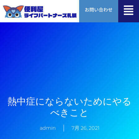
内
お問い合わせ
容
を
ス
キ
ッ
プ
熱中症にならないためにやる
べきこと
admin
7月 26, 2021