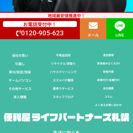
地域最安値推進中！
お電話受付中！
0120-905-623
メール
LINE
当社の思い
不用品回収
遺品整理
引越し
リサイクル/買取り
家具組み立て＆DIY
草刈/剪定/伐採​
ハウスクリーニング
除雪作業
ゲームパソコン
スズメバチ駆除
家事代行/各種代行
その他サービス
墓参りサービス
会社概要
求人情報
スタッフブログ
コラム
よくあるお問い合わせ
生活に安心を