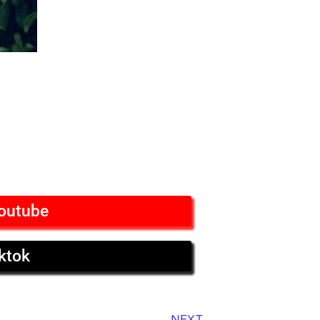
outube
ktok
Next
NEXT