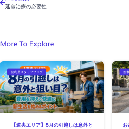
延命治療の必要性
More To Explore
便利屋スタッフブログ
便
【道央エリア】8月の引越しは意外と
お