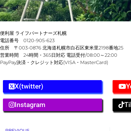
便利屋 ライフパートナーズ札幌
電話番号 0120-905-623
住所 〒003-0876 北海道札幌市白石区東米里2198番地25
営業時間 24時間・365日対応 電話受付/08:00～22:00
PayPay決済・クレジット対応(VISA・MasterCard)
X(twitter)
Y
Instagram
Ti
Prev
PREVIOUS