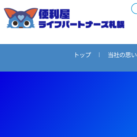
内
容
を
ス
キ
ッ
プ
トップ
当社の思い