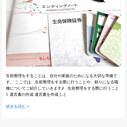
方
～
家
族
の
た
め
に
で
き
る
こ
生前整理をすることは、自分や家族のためになる大切な準備で
と
す。 ここでは、生前整理をする際に行うことや、頼りになる職
～
種についてご紹介していきます♪ 生前整理をする際に行うこと
1. 遺言書の作成 遺言書を作成 […]
続きを読む »