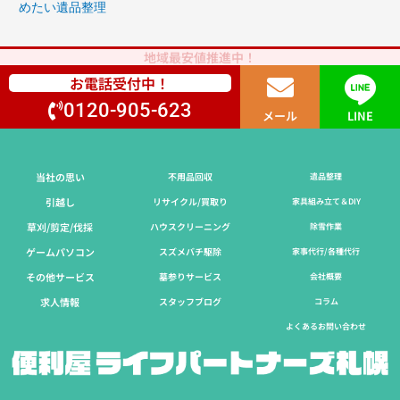
めたい遺品整理
地域最安値推進中！
お電話受付中！
0120-905-623
メール
LINE
当社の思い
不用品回収
遺品整理
引越し
リサイクル/買取り
家具組み立て＆DIY
草刈/剪定/伐採​
ハウスクリーニング
除雪作業
ゲームパソコン
スズメバチ駆除
家事代行/各種代行
その他サービス
墓参りサービス
会社概要
求人情報
スタッフブログ
コラム
よくあるお問い合わせ