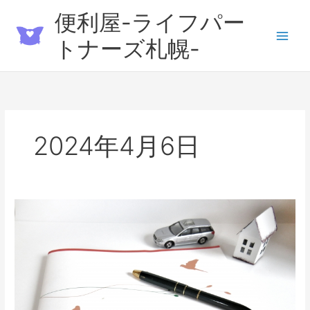
内
便利屋-ライフパー
容
を
トナーズ札幌-
ス
キ
ッ
プ
2024年4月6日
生
前
整
理
の
や
り