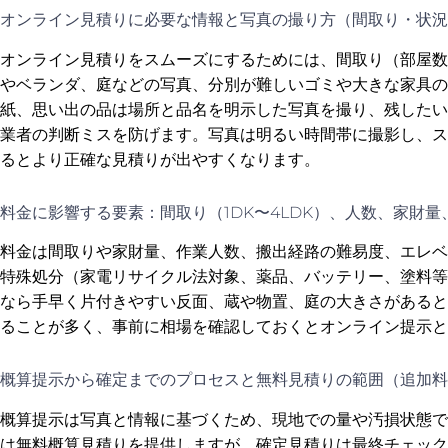
オンライン見積りに必要な情報と写真の撮り方（間取り・状況
オンライン見積りをスムーズにするためには、間取り（部屋数
やベランダ、庭などの写真、分別が難しいゴミや大きな家具の
紙、思い出の品は場所と品名を明示した写真を撮り、残したい
業者の判断ミスを防げます。写真は明るい時間帯に撮影し、ス
るとより正確な見積りが出やすくなります。
料金に影響する要素：間取り（1DK〜4LDK）、人数、家財
料金は間取りや家財量、作業人数、搬出経路の難易度、エレベ
特殊処分（家電リサイクル法対象、薬品、バッテリー、塗料等
なら手早く片付きやすい反面、蔵や物置、庭の大きさがあると
ることが多く、事前に相場を確認しておくとオンライン提示と
概算提示から確定までのプロセスと無料見積りの範囲（追加料
概算提示は写真と情報に基づくため、現地での量や汚損状態で
は無料概算見積りを提供しますが、確定見積りは最終チェック