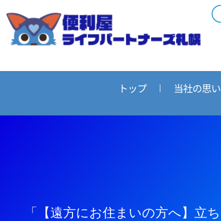
内
容
を
ス
キ
ッ
プ
トップ
当社の思い
「【遠方にお住まいの方へ】立ち